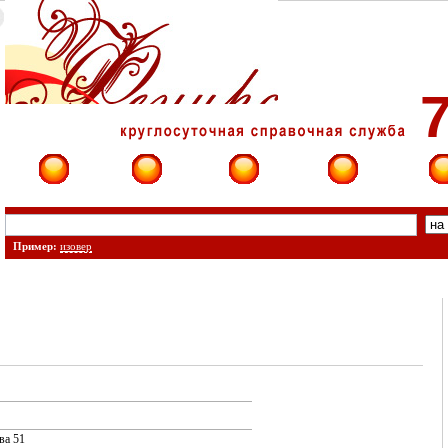
7
Фирмы
Сайты
О фирме
Форум
Конт
Пример:
изовер
ва 51