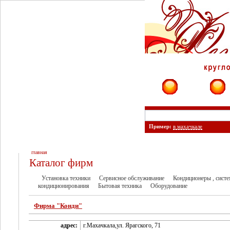
Фирмы
Сайты
Пример:
в махачкале
главная
Каталог фирм
Установка техники
Сервисное обслуживание
Кондиционеры , сист
кондиционирования
Бытовая техника
Оборудование
Фирма "Конди"
адрес:
г.Махачкала,ул. Ярагского, 71