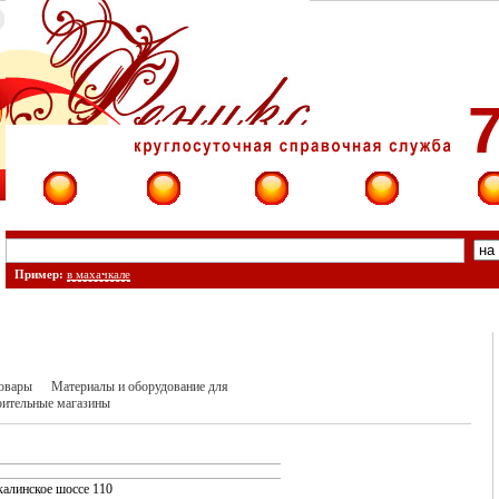
7
Фирмы
Сайты
О фирме
Форум
Конт
Пример:
в махачкале
овары
Материалы и оборудование для
оительные магазины
калинское шоссе 110