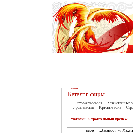
главная
Каталог фирм
Оптовая торговля
Хозяйственные т
строительства
Торговые дома
Стр
Магазин "Строительный крепеж"
адрес:
г.Хасавюрт, ул. Махач