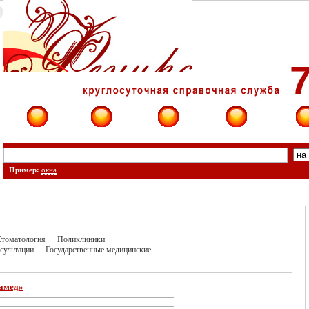
7
Фирмы
Сайты
О фирме
Форум
Конт
Пример:
окна
томатология
Поликлиники
сультации
Государственные медицинские
амед»