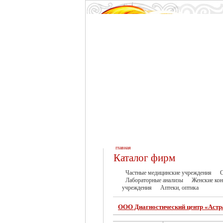
главная
Каталог фирм
Частные медицинские учреждения
С
Лабораторные анализы
Женские кон
учреждения
Аптеки, оптика
ООО Диагностический центр «Астр