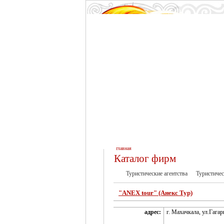
главная
Каталог фирм
Туристические агентства
Туристичес
"ANEX tour" (Анекс Тур)
адрес:
г. Махачкала, ул.Гагар