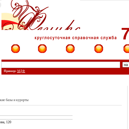
7
Фирмы
Сайты
О фирме
Форум
Конт
Пример:
МДФ
кие базы и курорты
ина, 120