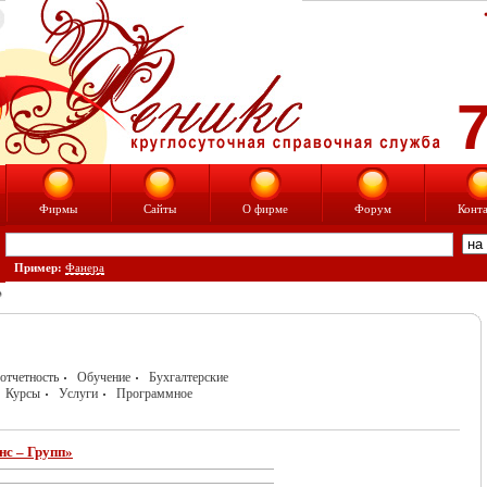
7
Фирмы
Сайты
О фирме
Форум
Конт
Пример:
Фанера
отчетность
Обучение
Бухгалтерские
Курсы
Услуги
Программное
с – Групп»