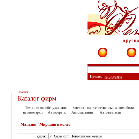
Фирмы
Сайты
Пример:
канцтовары
главная
Каталог фирм
Техническое обслуживание
Запчасти на отечественные автомобили
на иномарки
Автосервис
Автомагазины
Автозапчасти
Магазин "Мир шин и колес"
адрес:
г. Хасавюрт, Новолакское кольцо