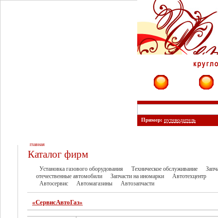
Фирмы
Сайты
Пример:
путеводитель
главная
Каталог фирм
Установка газового оборудования
Техническое обслуживание
Запч
отечественные автомобили
Запчасти на иномарки
Автотехцентр
Автосервис
Автомагазины
Автозапчасти
«СервисАвтоГаз»