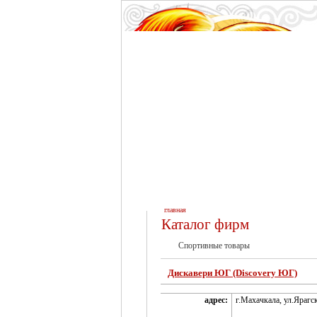
главная
Каталог фирм
Спортивные товары
Дискавери ЮГ (Discovery ЮГ)
адрес:
г.Махачкала, ул.Ярагс