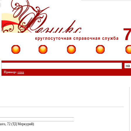
7
Фирмы
Сайты
О фирме
Форум
Конт
Пример:
окна
кого, 72 (ТД Меркурий)