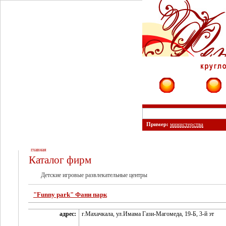
Фирмы
Сайты
Пример:
министерства
главная
Каталог фирм
Детские игровые развлекательные центры
"Funny park" Фани парк
адрес:
г.Махачкала, ул.Имама Гази-Магомеда, 19-Б, 3-й эт