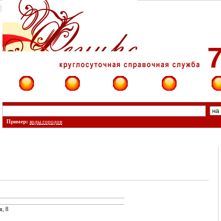
7
Фирмы
Сайты
О фирме
Форум
Конт
Пример:
коды городов
я, 8