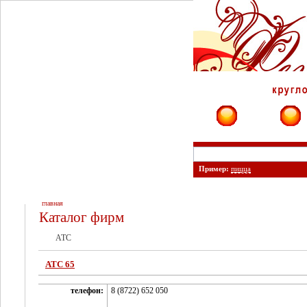
Фирмы
Сайты
Пример:
пицца
главная
Каталог фирм
АТС
АТС 65
телефон:
8 (8722) 652 050