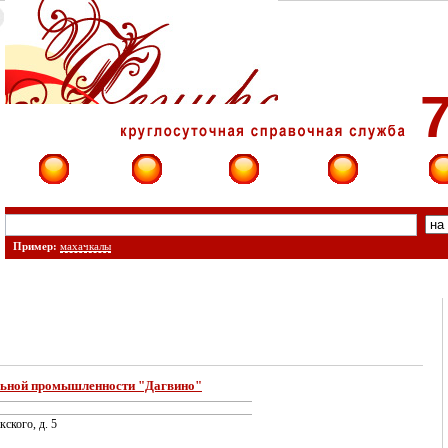
7
Фирмы
Сайты
О фирме
Форум
Конт
Пример:
махачкалы
ольной промышленности "Дагвино"
кского, д. 5