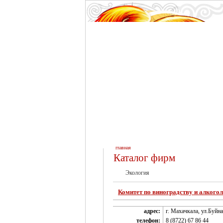
главная
Каталог фирм
Экология
Комитет по виноградству и алког
адрес:
г. Махачкала, ул.Буйна
телефон:
8 (8722) 67 86 44