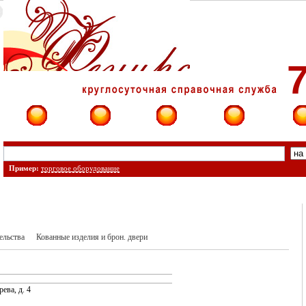
7
Фирмы
Сайты
О фирме
Форум
Конт
Пример:
торговое оборудование
ельства
Кованные изделия и брон. двери
ева, д. 4