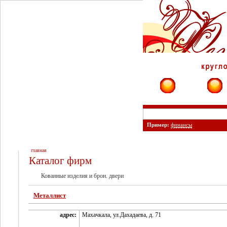
Фирмы
Сайты
Пример:
финансы
главная
Каталог фирм
Кованные изделия и брон. двери
Металлист
адрес:
Махачкала, ул.Дахадаева, д. 71