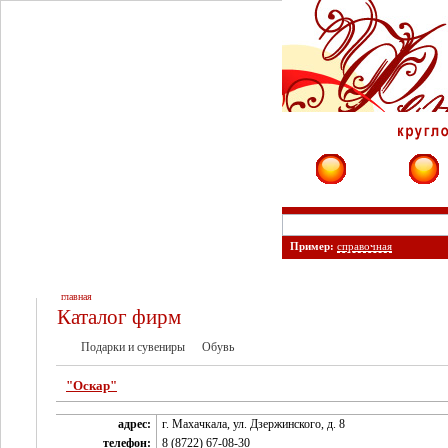
Фирмы
Сайты
Пример:
справочная
главная
Каталог фирм
Подарки и сувениры
Обувь
"Оскар"
адрес:
г. Махачкала, ул. Дзержинского, д. 8
телефон:
8 (8722) 67-08-30