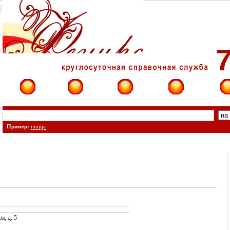
7
Фирмы
Сайты
О фирме
Форум
Конт
Пример:
пицца
а, д. 5