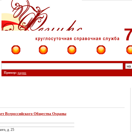
7
Фирмы
Сайты
О фирме
Форум
Конт
Пример:
радио
вет Всероссийского Общества Охраны
ого, д. 25