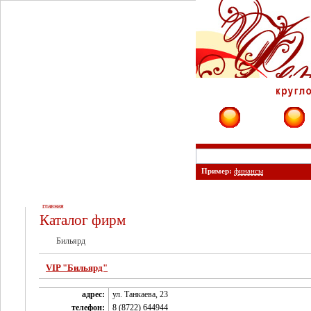
Фирмы
Сайты
Пример:
финансы
главная
Каталог фирм
Бильярд
VIP "Бильярд"
адрес:
ул. Танкаева, 23
телефон:
8 (8722) 644944