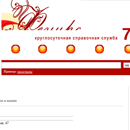
7
Фирмы
Сайты
О фирме
Форум
Конт
Пример:
махачкалы
ов и машин
ая, 47