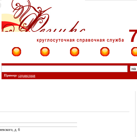
7
Фирмы
Сайты
О фирме
Форум
Конт
Пример:
справочная
евского, д. 6