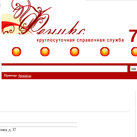
7
Фирмы
Сайты
О фирме
Форум
Конт
Пример:
финансы
зака, д. 37