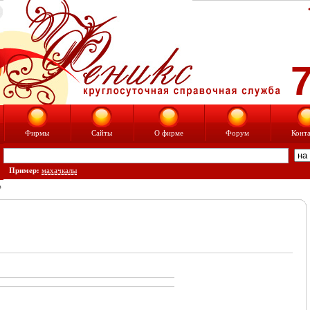
7
Фирмы
Сайты
О фирме
Форум
Конт
Пример:
махачкалы