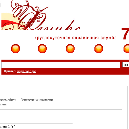
7
Фирмы
Сайты
О фирме
Форум
Конт
Пример:
коды городов
 автомобили
Запчасти на иномарки
азины
лтана 1 "г"