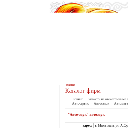
главная
Каталог фирм
Тюнинг
Запчасти на отечественные
Автосервис
Автосалон
Автомаг
"Авто-звук" автозвук
адрес:
г. Махачкала, ул. А.Су