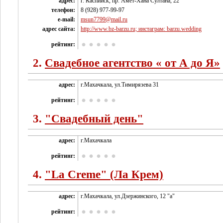
адрес:
г. Каспийск, пр. Амет-Хана Султана, 22
телефон:
8 (928) 977-99-97
e-mail:
msun7799@mail.ru
адрес сайта:
http://www.bz-barzu.ru; инстаграм: barzu.wedding
рейтинг:
2.
Свадебное агентство « от А до Я»
адрес:
г.Махачкала, ул.Тимирязева 31
рейтинг:
3.
"Свадебный день"
адрес:
г.Махачкала
рейтинг:
4.
"La Creme" (Ла Крем)
адрес:
г.Махачкала, ул.Дзержинского, 12 "а"
рейтинг: