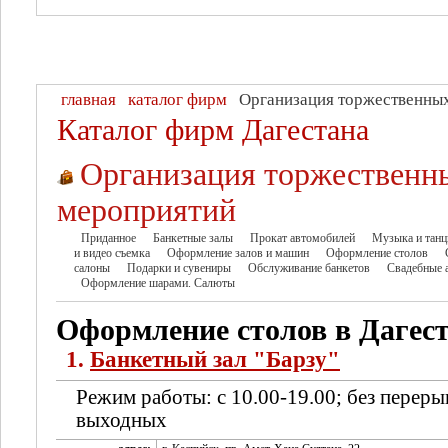
главная
каталог фирм
Организация торжественны
Каталог фирм Дагестана
Организация торжественн
мероприятий
Приданное
Банкетные залы
Прокат автомобилей
Музыка и тан
и видео съемка
Оформление залов и машин
Оформление столов
салоны
Подарки и сувениры
Обслуживание банкетов
Свадебные а
Оформление шарами. Салюты
Оформление столов в Дагес
1.
Банкетный зал "Барзу"
Режим работы: с 10.00-19.00; без переры
выходных