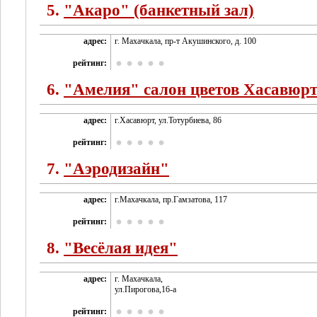
5.
"Акаро" (банкетный зал)
адрес:
г. Махачкала, пр-т Акушинского, д. 100
рейтинг:
6.
"Амелия" салон цветов Хасавюр
адрес:
г.Хасавюрт, ул.Тотурбиева, 86
рейтинг:
7.
"Аэродизайн"
адрес:
г.Махачкала, пр.Гамзатова, 117
рейтинг:
8.
"Весёлая идея"
адрес:
г. Махачкала,
ул.Пирогова,16-а
рейтинг: