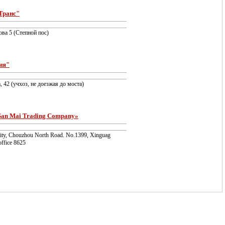
Транс"
ова 5 (Степной пос)
ия"
, 42 (учхоз, не доезжая до моста)
San Mai Trading Company»
city, Chouzhou North Road. No.1399, Хinguag
 office 8625