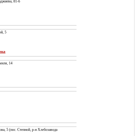
аджиева, 81-б
ой, 5
вка
миля, 14
ова, 5 (пос. Степной, р-н Хлебозавода