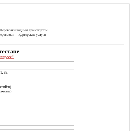
Перевозки водным транспортом
еревозки
Курьерские услуги
гестане
спресс"
1, 83;
аспийск)
хачкала)