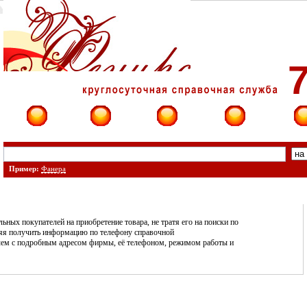
7
Фирмы
Сайты
О фирме
Форум
Конт
Пример:
Фанера
ных покупателей на приобретение товара, не тратя его на поиски по
ляя получить информацию по телефону справочной
ричем с подробным адресом фирмы, её телефоном, режимом работы и