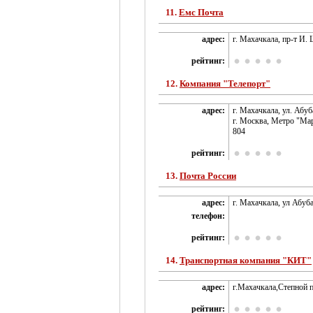
11.
Емс Почта
адрес:
г. Махачкала, пр-т И.
рейтинг:
12.
Компания "Телепорт"
адрес:
г. Махачкала, ул. Абуб
г. Москва, Метро "Мар
804
рейтинг:
13.
Почта России
адрес:
г. Махачкала, ул Абуб
телефон:
рейтинг:
14.
Транспортная компания "КИТ"
адрес:
г.Махачкала,Степной п
рейтинг: