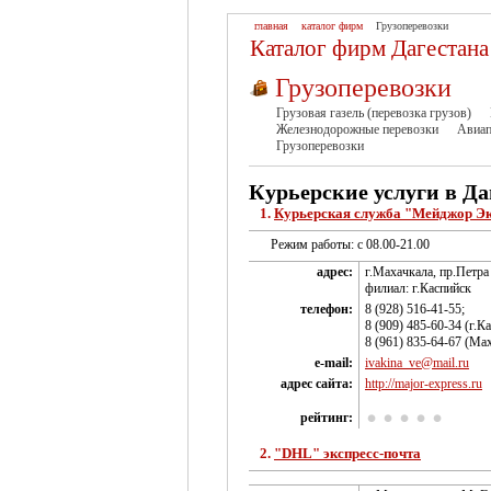
главная
каталог фирм
Грузоперевозки
Каталог фирм Дагестана
Грузоперевозки
Грузовая газель (перевозка грузов)
Железнодорожные перевозки
Авиап
Грузоперевозки
Курьерские услуги в Да
1.
Курьерская служба "Мейджор Эк
Режим работы: с 08.00-21.00
адрес:
г.Махачкала, пр.Петра 
филиал: г.Каспийск
телефон:
8 (928) 516-41-55;
8 (909) 485-60-34 (г.К
8 (961) 835-64-67 (Ма
e-mail:
ivakina_ve@mail.ru
адрес сайта:
http://major-eхpress.ru
рейтинг:
2.
"DHL" экспресс-почта