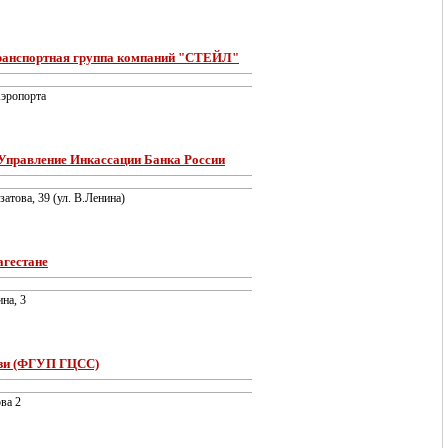
ранспортная группа компаний "СТЕЙЛ"
Аэропорта
правление Инкассации Банка России
затова, 39 (ул. В.Ленина)
гестане
на, 3
язи (ФГУП ГЦСС)
ва 2