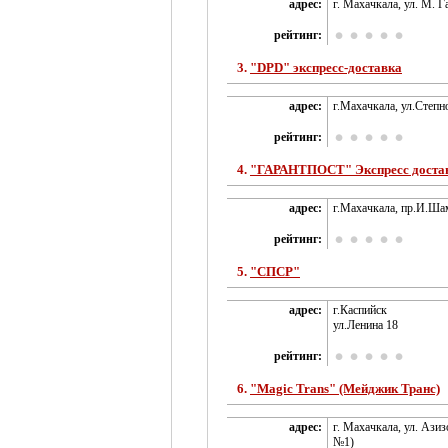
адрес:
г. Махачкала, ул. М. Г
рейтинг:
3.
"DPD" экспресс-доставка
адрес:
г.Махачкала, ул.Степн
рейтинг:
4.
"ГАРАНТПОСТ" Экспресс доста
адрес:
г.Махачкала, пр.И.Ша
рейтинг:
5.
"СПСР"
адрес:
г.Каспийск
ул.Ленина 18
рейтинг:
6.
"Magiс Trans" (Мейджик Транс)
адрес:
г. Махачкала, ул. Азиз
№1)