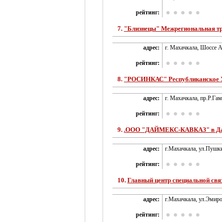
рейтинг:
7.
"Близнецы" Межрегиональная т
адрес:
г. Махачкала, Шоссе 
рейтинг:
8.
"РОСИНКАС" Республиканское У
адрес:
г. Махачкала, пр.Р.Гам
рейтинг:
9.
.ООО "ДАЙМЕКС-КАВКАЗ" в Да
адрес:
г.Махачкала, ул.Пушки
рейтинг:
10.
Главный центр специальной св
адрес:
г.Махачкала, ул.Эмиро
рейтинг: