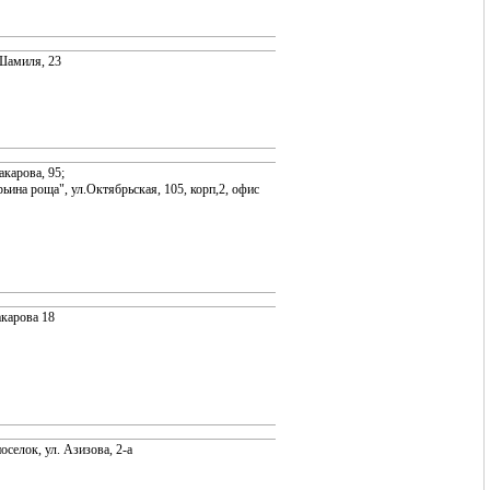
 Шамиля, 23
акарова, 95;
ьина роща", ул.Октябрьская, 105, корп,2, офис
акарова 18
оселок, ул. Азизова, 2-а