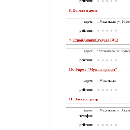
рейтинг:
8.
Погода в доме
адрес:
г. Махачкала, ул. Нико
рейтинг:
9.
СтройДизайнСтудия (СДС)
адрес:
г.Махачкала, ул.Ярагс
рейтинг:
10.
Фирма "Муж на прокат"
адрес:
г. Махачкала
рейтинг:
11.
Электроцентр
адрес:
г. Махачкала ул. Акуш
телефон:
рейтинг: