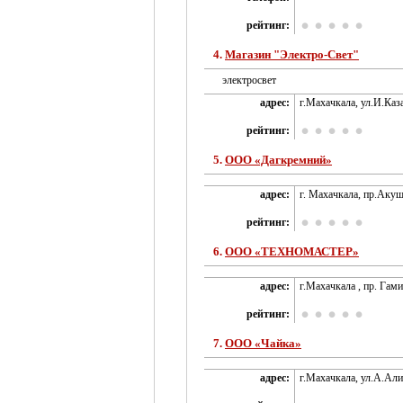
рейтинг:
4.
Магазин "Электро-Cвет"
электросвет
адрес:
г.Махачкала, ул.И.Каза
рейтинг:
5.
ООО «Дагкремний»
адрес:
г. Махачкала, пр.Акуш
рейтинг:
6.
ООО «ТЕХНОМАСТЕР»
адрес:
г.Махачкала , пр. Гам
рейтинг:
7.
ООО «Чайка»
адрес:
г.Махачкала, ул.А.Али