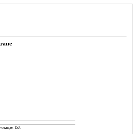
тане
никидзе, 153;