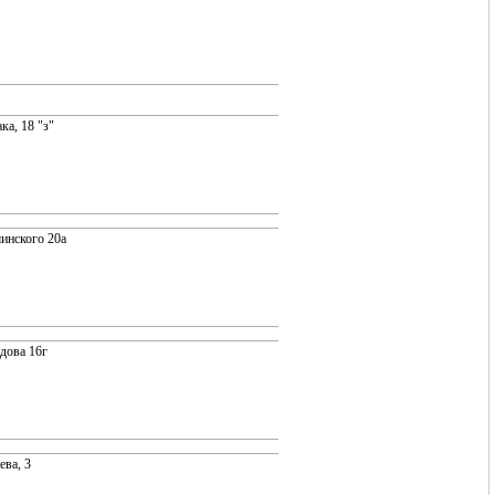
ка, 18 "з"
инского 20а
идова 16г
ева, 3