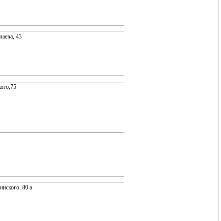
лаева, 43
кого,75
инского, 80 а