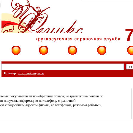
7
Фирмы
Сайты
О фирме
Форум
Конт
Пример:
почтовые индексы
ных покупателей на приобретение товара, не тратя его на поиски по
ляя получить информацию по телефону справочной
ричем с подробным адресом фирмы, её телефоном, режимом работы и