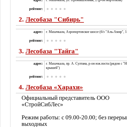
адрес:
г. Махачкала, ул. Промышленная, 2 (р-он нефтебазы)
рейтинг:
2.
Лесобаза "Сибирь"
адрес:
г. Махачкала, Аэропортовское шоссе (б/з "Аль-Амир", 
рейтинг:
3.
Лесобаза "Тайга"
адрес:
г. Махачкала, пр. А. Султана, р-он юж.поста (рядом с "
крышей")
рейтинг:
4.
Лесобаза «Харахи»
Официальный представитель ООО
«СтройСибЛес»
Режим работы: с 09.00-20.00; без переры
выходных