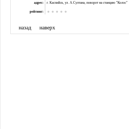
адрес:
г. Каспийск, ул. А.Султана, поворот на станцию "Колос"
рейтинг:
назад
наверх