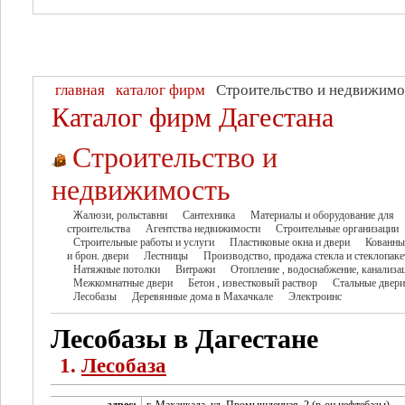
главная
каталог фирм
Строительство и недвижимо
Каталог фирм Дагестана
Строительство и
недвижимость
Жалюзи, рольставни
Сантехника
Материалы и оборудование для
строительства
Агентства недвижимости
Строительные организации
Строительные работы и услуги
Пластиковые окна и двери
Кованны
и брон. двери
Лестницы
Производство, продажа стекла и стеклопаке
Натяжные потолки
Витражи
Отопление , водоснабжение, канализа
Межкомнатные двери
Бетон , известковый раствор
Стальные двери
Лесобазы
Деревянные дома в Махачкале
Электроинс
Лесобазы в Дагестане
1.
Лесобаза