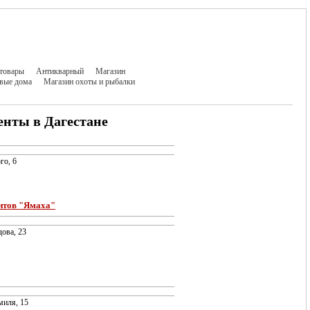
товары
Антикварный
Магазин
вые дома
Магазин охоты и рыбалки
нты в Дагестане
го, 6
нтов "Ямаха"
дова, 23
миля, 15