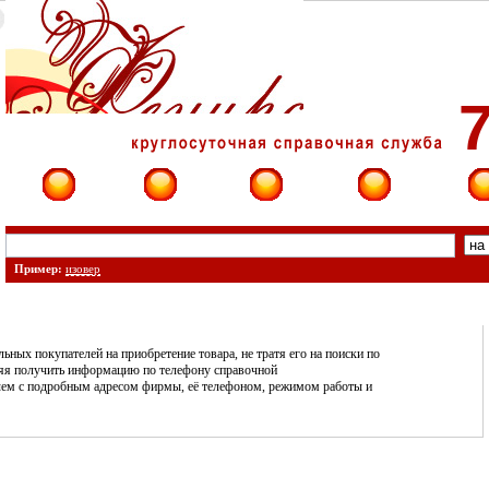
7
Фирмы
Сайты
О фирме
Форум
Конт
Пример:
изовер
ных покупателей на приобретение товара, не тратя его на поиски по
ляя получить информацию по телефону справочной
ричем с подробным адресом фирмы, её телефоном, режимом работы и