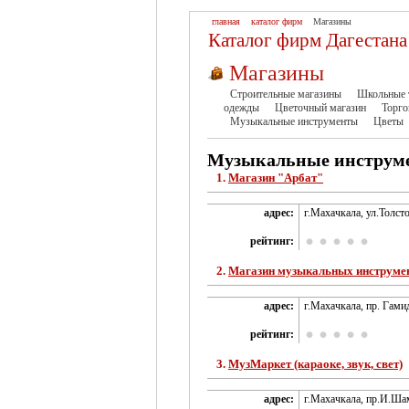
главная
каталог фирм
Магазины
Каталог фирм Дагестана
Магазины
Строительные магазины
Школьные 
одежды
Цветочный магазин
Торго
Музыкальные инструменты
Цветы
Музыкальные инструме
1.
Магазин "Арбат"
адрес:
г.Махачкала, ул.Толсто
рейтинг:
2.
Магазин музыкальных инструме
адрес:
г.Махачкала, пр. Гами
рейтинг:
3.
МузМаркет (караоке, звук, свет)
адрес:
г.Махачкала, пр.И.Ша