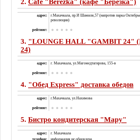
2.
Cafe "Berezka" (кафе "Березка")
адрес:
г.Махачкала, пр.И Шамиля,57 (напротив парка Октябрь
революции)
рейтинг:
3.
"LOUNGE HALL "GAMBIT 24" (
24)
адрес:
г. Махачкала, ул.Магомедтагирова, 155-в
рейтинг:
4.
"Обед Express" доставка обедов
адрес:
г.Махачкала, ул.Нахимова
рейтинг:
5.
Бистро кондитерская "Мару"
адрес:
г. Махачкала
телефон:
информация не обновлена