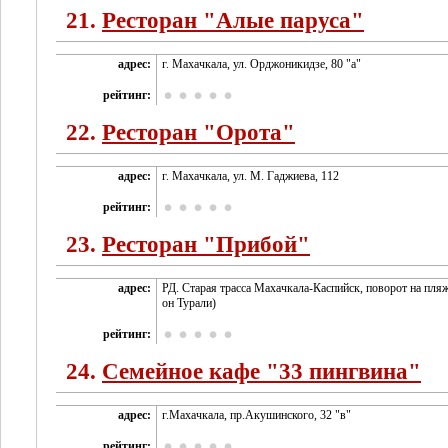
21.
Ресторан "Алые паруса"
адрес:
г. Махачкала, ул. Орджоникидзе, 80 "а"
рейтинг:
22.
Ресторан "Орота"
адрес:
г. Махачкала, ул. М. Гаджиева, 112
рейтинг:
23.
Ресторан "Прибой"
адрес:
РД. Старая трасса Махачкала-Каспийск, поворот на пля
он Турали)
рейтинг:
24.
Семейное кафе "33 пингвина"
адрес:
г.Махачкала, пр.Акушинского, 32 "в"
рейтинг: