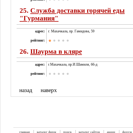
25.
Служба доставки горячей еды
"Гурмания"
адрес:
г. Махачкала, пр. Гамидова, 59
рейтинг:
26.
Шаурма в кляре
адрес:
г.Махачкала, пр.И.Шамиля, 66-д
рейтинг:
назад
наверх
главная
каталог фирм
поиск
каталог сайтов
акции
форум