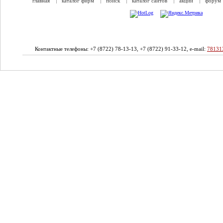
главная
каталог фирм
поиск
каталог сайтов
акции
форум
Контактные телефоны: +7 (8722) 78-13-13, +7 (8722) 91-33-12, e-mail:
78131