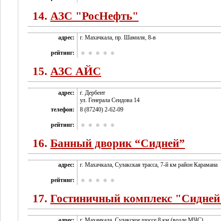
14.
АЗС "РосНефть"
адрес:
г. Махачкала, пр. Шамиля, 8-в
рейтинг:
15.
АЗС АЙС
адрес:
г. Дербент
ул. Генерала Сеидова 14
телефон:
8 (87240) 2-62-09
рейтинг:
16.
Банный дворик “Сидней”
адрес:
г. Махачкала, Сулакская трасса, 7-й км район Карамана
рейтинг:
17.
Гостиничный комплекс "Сидней
адрес:
г. Махачкала, Сулакское шоссе 8 км (возле МЧС)