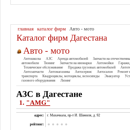
главная
каталог фирм
Авто - мото
Каталог фирм Дагестана
Авто - мото
Автошколы
АЗС
Аренда автомобилей
Запчасти на отечественн
автомобили
Тюнинг
Запчасти на иномарки
Автомойки
Гаражи,
Техническое обслуживание
Продажа грузовых автомобилей
Автот
Автозапчасти
Автомагазины
Автосервис
Автосалон
Ремонт 
транспорта
Квадроциклы, мотоциклы, велосипеды
Эвакуатор
Уст
газового оборудования
Лизинг
АЗС в Дагестане
1.
"AMG"
адрес:
г. Махачкала, пр-т И. Шамиля, д. 92
рейтинг: