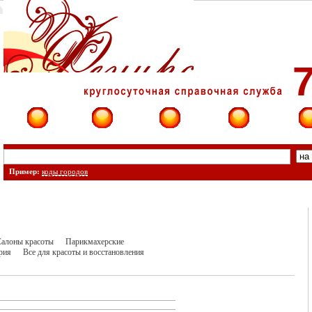
7
Фирмы
Сайты
О фирме
Форум
Конт
Пример:
коды городов
алоны красоты
Парикмахерские
рия
Все для красоты и восстановления