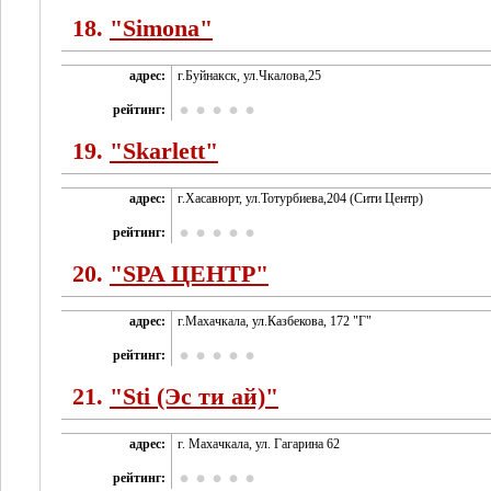
18.
"Simona"
адрес:
г.Буйнакск, ул.Чкалова,25
рейтинг:
19.
"Skarlett"
адрес:
г.Хасавюрт, ул.Тотурбиева,204 (Сити Центр)
рейтинг:
20.
"SPA ЦЕНТР"
адрес:
г.Махачкала, ул.Казбекова, 172 "Г"
рейтинг:
21.
"Sti (Эс ти ай)"
адрес:
г. Махачкала, ул. Гагарина 62
рейтинг: