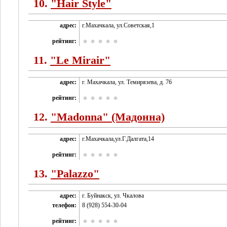
10.
"Hair Style"
адрес:
г.Махачкала, ул.Советская,1
рейтинг:
11.
"Le Mirair"
адрес:
г. Махачкала, ул. Темирязева, д. 76
рейтинг:
12.
"Madonna" (Мадонна)
адрес:
г.Махачкала,ул.Г.Далгата,14
рейтинг:
13.
"Palazzo"
адрес:
г. Буйнакск, ул. Чкалова
телефон:
8 (928) 554-30-04
рейтинг: