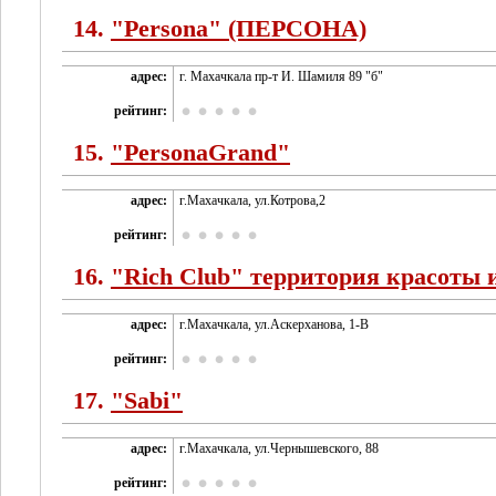
14.
"Persona" (ПЕРСОНА)
адрес:
г. Махачкала пр-т И. Шамиля 89 "б"
рейтинг:
15.
"PersonaGrand"
адрес:
г.Махачкала, ул.Котрова,2
рейтинг:
16.
"Rich Club" территория красоты 
адрес:
г.Махачкала, ул.Аскерханова, 1-В
рейтинг:
17.
"Sabi"
адрес:
г.Махачкала, ул.Чернышевского, 88
рейтинг: