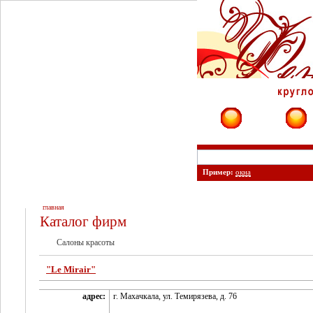
Фирмы
Сайты
Пример:
окна
главная
Каталог фирм
Салоны красоты
"Le Mirair"
адрес:
г. Махачкала, ул. Темирязева, д. 76