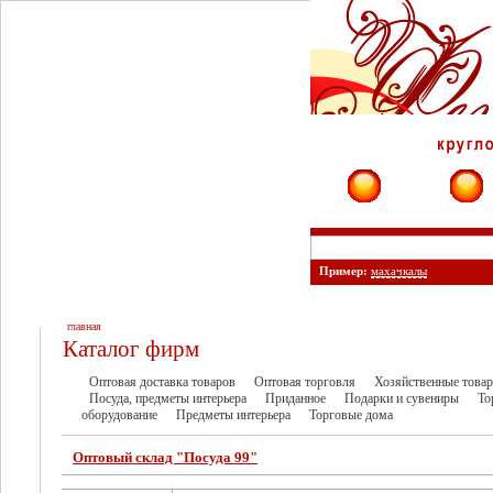
Фирмы
Сайты
Пример:
махачкалы
главная
Каталог фирм
Оптовая доставка товаров
Оптовая торговля
Хозяйственные това
Посуда, предметы интерьера
Приданное
Подарки и сувениры
То
оборудование
Предметы интерьера
Торговые дома
Оптовый склад "Посуда 99"