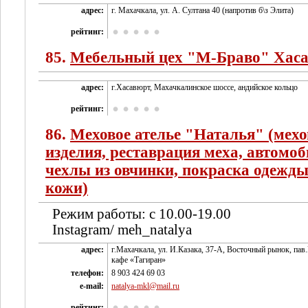
адрес:
г. Махачкала, ул. А. Султана 40 (напротив б\з Элита)
рейтинг:
85.
Мебельный цех "М-Браво" Хас
адрес:
г.Хасавюрт, Махачкалинское шоссе, андийское кольцо
рейтинг:
86.
Меховое ателье "Наталья" (мех
изделия, реставрация меха, автомо
чехлы из овчинки, покраска одежды
кожи)
Режим работы: с 10.00-19.00
Instagram/ meh_natalya
адрес:
г.Махачкала, ул. И.Казака, 37-А, Восточный рынок, пав
кафе «Тагиран»
телефон:
8 903 424 69 03
e-mail:
natalya-mkl@mail.ru
рейтинг: