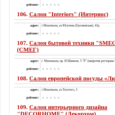
рейтинг:
106.
Салон "Interiors" (Интериос)
адрес:
г.Махачкала, ул.Юсупова (Грозненская), 43д
рейтинг:
107.
Салон бытовой техники "SME
(СМЕГ)
адрес:
г. Махачкала, пр. И.Шамиля, 5 "Р" (напротив ресторана
рейтинг:
108.
Салон европейской посуды «Л
адрес:
г.Махачкала, ул.Толстого, 3
рейтинг:
109.
Салон интерьерного дизайна
"DECORHOME" (Декорхом)