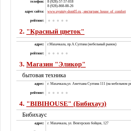
телефон:
8 (928)-57-57-018
8 (928)-868-88-26
адрес сайта:
www.uyutniy-dom05.ru ; инстаграм: house_of_comfort
рейтинг:
2.
"Красный цветок"
адрес:
г.Махачкала, пр.А.Султана (мебельный рынок)
рейтинг:
3.
Магазин "Эликор"
бытовая техника
адрес:
г. Махачкала,ул. Аметхана Султана 111 (на мебельном р
рейтинг:
4.
"BIBIHOUSE" (Бибихауз)
Бибихаус
адрес:
г. Махачкала, ул. Венгерских бойцов, 127