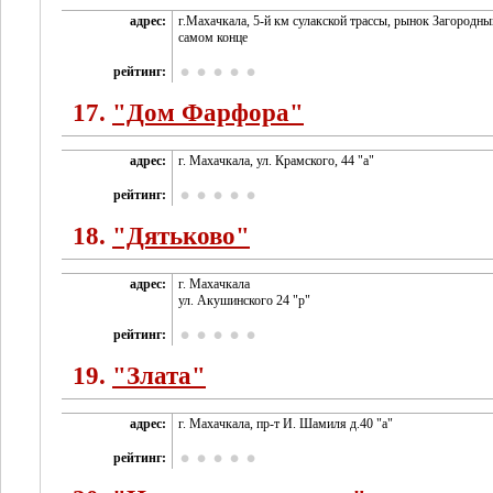
адрес:
г.Махачкала, 5-й км сулакской трассы, рынок Загородный
самом конце
рейтинг:
17.
"Дом Фарфора"
адрес:
г. Махачкала, ул. Крамского, 44 "а"
рейтинг:
18.
"Дятьково"
адрес:
г. Махачкала
ул. Акушинского 24 "р"
рейтинг:
19.
"Злата"
адрес:
г. Махачкала, пр-т И. Шамиля д.40 "а"
рейтинг: