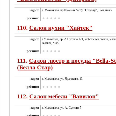
адрес:
г. Махачкала, пр.Шамиля 5 (т/д "Столица", 3 -й этаж)
рейтинг:
110.
Салон кухни "Хайтек"
адрес:
г.Махачкала, пр. А.Султана 121, мебельный рынок, маг
№1000, №55
рейтинг:
111.
Салон люстр и посуды "Bella-S
(Белла Стар)
адрес:
г. Махачкала, ул. Ярагского, 13
рейтинг:
112.
Салон мебели "Вавилон"
адрес:
г. Махачкала, ул. А. Султана 5
рейтинг: