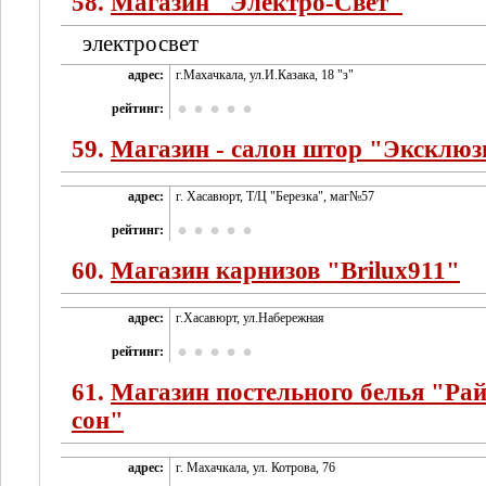
58.
Магазин "Электро-Cвет"
электросвет
адрес:
г.Махачкала, ул.И.Казака, 18 "з"
рейтинг:
59.
Магазин - салон штор "Эксклюз
адрес:
г. Хасавюрт, Т/Ц "Березка", маг№57
рейтинг:
60.
Магазин карнизов "Brilux911"
адрес:
г.Хасавюрт, ул.Набережная
рейтинг:
61.
Магазин постельного белья "Ра
сон"
адрес:
г. Махачкала, ул. Котрова, 76