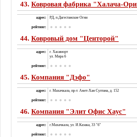
43.
Ковровая фабрика "Халача-Ори
адрес:
РД, п.Дагестанские Огни
рейтинг:
44.
Ковровый дом "Центорой"
адрес:
г. Хасавюрт
ул. Мира 6
рейтинг:
45.
Компания "Дэфо"
адрес:
г. Махачкала, пр-т. Амет-Хан Султана, д. 152
рейтинг:
46.
Компания "Элит Офис Хаус"
адрес:
г.Махачкала, ул. И.Казака, 33 "б"
рейтинг: