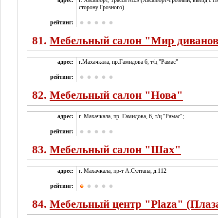
адрес:
г. Хасавюрт, Трасса M29 (Хасавюрт-Грозный, выезд с Н
сторону Грозного)
рейтинг:
81.
Мебельный салон "Мир дивано
адрес:
г.Махачкала, пр.Гамидова 6, т/ц "Рамас"
рейтинг:
82.
Мебельный салон "Нова"
адрес:
г. Махачкала, пр. Гамидова, 6, т/ц "Рамас";
рейтинг:
83.
Мебельный салон "Шах"
адрес:
г. Махачкала, пр-т А.Султана, д.112
рейтинг:
84.
Мебельный центр "Plaza" (Плаз