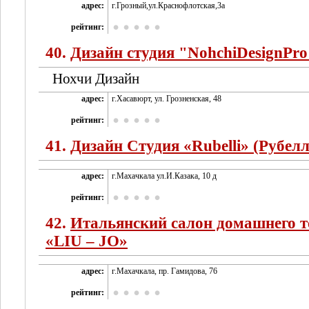
адрес:
г.Грозный,ул.Краснофлотская,3а
рейтинг:
40.
Дизайн студия "NohchiDesignPro
Нохчи Дизайн
адрес:
г.Хасавюрт, ул. Грозненская, 48
рейтинг:
41.
Дизайн Студия «Rubelli» (Рубелл
адрес:
г.Махачкала ул.И.Казака, 10 д
рейтинг:
42.
Итальянский салон домашнего т
«LIU – JO»
адрес:
г.Махачкала, пр. Гамидова, 76
рейтинг: