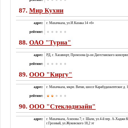
87.
Мир Кухни
адрес:
г. Махачкала, ул.И.Казака 14 «б»
рейтинг:
88.
ОАО "Турна"
адрес:
РД, г. Хасавюрт, Промзона (р-он Дагестанского консервн
рейтинг:
89.
ООО "Киргу"
адрес:
г. Махачкала, мкрн. Ватан, шоссе Карабудахкентское д. 
рейтинг:
90.
ООО "Стеклодизайн"
адрес:
г. Махачкала, Азизова 7; г. Шали, ул.4-й пер. А-Хаджи 
г.Грозный, ул.Жуковского 18,2 эт