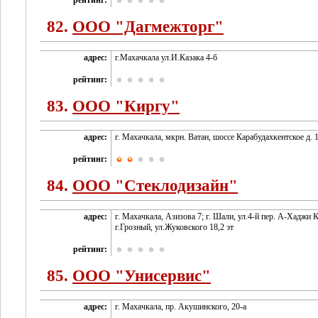
рейтинг:
82.
ООО "Дагмежторг"
адрес:
г.Махачкала ул.И.Казака 4-б
рейтинг:
83.
ООО "Киргу"
адрес:
г. Махачкала, мкрн. Ватан, шоссе Карабудахкентское д. 
рейтинг:
84.
ООО "Стеклодизайн"
адрес:
г. Махачкала, Азизова 7; г. Шали, ул.4-й пер. А-Хаджи 
г.Грозный, ул.Жуковского 18,2 эт
рейтинг:
85.
ООО "Унисервис"
адрес:
г. Махачкала, пр. Акушинского, 20-а