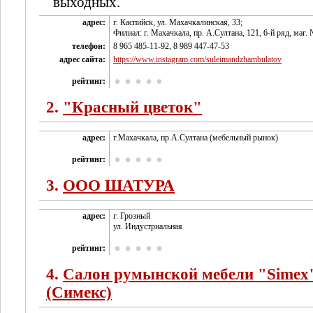
выходных.
адрес:
г. Каспийск, ул. Махачкалинская, 33;
Филиал: г. Махачкала, пр. А.Султана, 121, 6-й ряд, маг. 
телефон:
8 965 485-11-92, 8 989 447-47-53
адрес сайта:
https://www.instagram.com/suleimandzhambulatov
рейтинг:
2.
"Красный цветок"
адрес:
г.Махачкала, пр.А.Султана (мебельный рынок)
рейтинг:
3.
ООО ШАТУРА
адрес:
г. Грозный
ул. Индустриальная
рейтинг:
4.
Салон румынской мебели "Simex
(Симекс)