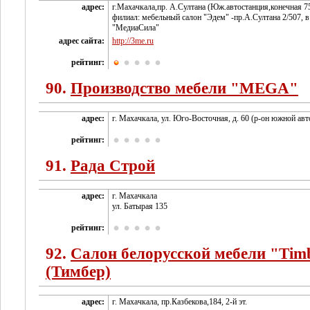
адрес:
г.Махачкала,пр. А.Султана (Юж.автостанция,конечная 7
филиал: мебельный салон "Эдем" -пр.А.Султана 2/507, в
"МедиаСила"
адрес сайта:
http://3me.ru
рейтинг:
90.
Производство мебели "MEGA"
адрес:
г. Махачкала, ул. Юго-Восточная, д. 60 (р-он южной авт
рейтинг:
91.
Рада Строй
адрес:
г. Махачкала
ул. Батырая 135
рейтинг:
92.
Салон белорусской мебели "Tim
(Тимбер)
адрес:
г. Махачкала, пр.Казбекова,184, 2-й эт.