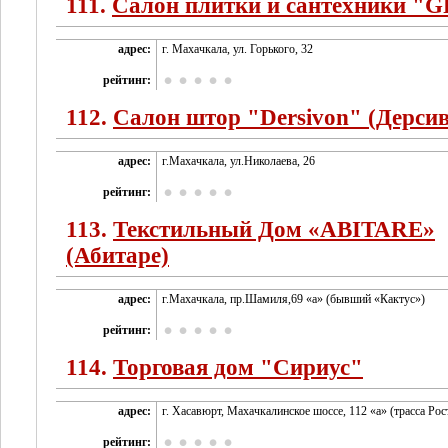
111.
Салон плитки и сантехники "
адрес:
г. Махачкала, ул. Горького, 32
рейтинг:
112.
Салон штор "Dersivon" (Дерси
адрес:
г.Махачкала, ул.Николаева, 26
рейтинг:
113.
Текстильный Дом «ABITARE»
(Абитаре)
адрес:
г.Махачкала, пр.Шамиля,69 «а» (бывший «Кактус»)
рейтинг:
114.
Торговая дом "Сириус"
адрес:
г. Хасавюрт, Махачкалинское шоссе, 112 «а» (трасса Рос
рейтинг: