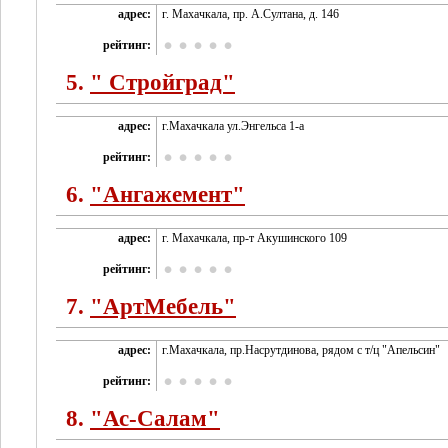
адрес:
г. Махачкала, пр. А.Султана, д. 146
рейтинг:
5.
" Стройград"
адрес:
г.Махачкала ул.Энгельса 1-а
рейтинг:
6.
"Ангажемент"
адрес:
г. Махачкала, пр-т Акушинского 109
рейтинг:
7.
"АртМебель"
адрес:
г.Махачкала, пр.Насрутдинова, рядом с т/ц "Апельсин"
рейтинг:
8.
"Ас-Салам"