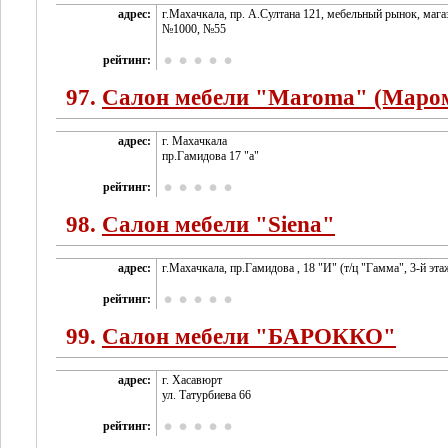
адрес:
г.Махачкала, пр. А.Султана 121, мебельный рынок, маг
№1000, №55
рейтинг:
97.
Салон мебели "Maroma" (Маро
адрес:
г. Махачкала
пр.Гамидова 17 "а"
рейтинг:
98.
Салон мебели "Siena"
адрес:
г.Махачкала, пр.Гамидова , 18 "И" (т/ц "Гамма", 3-й эта
рейтинг:
99.
Салон мебели "БАРОККО"
адрес:
г. Хасавюрт
ул. Татурбиева 66
рейтинг: