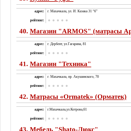
адрес:
г. Махачкала, ул. И. Казака 31 “б”
рейтинг:
40.
Магазин "ARMOS" (матрасы Ар
адрес:
г. Дербент, ул.Гагарина, 81
рейтинг:
41.
Магазин "Техника"
адрес:
г. Махачкала, пр. Акушинского, 70
рейтинг:
42.
Матрасы «Ormatek» (Орматек)
адрес:
г.Махачкала,ул.Котрова,61
рейтинг:
43.
Мебель "Shatо-Люкс"