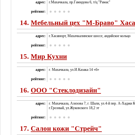
адрес:
г.Махачкала, пр.Гамидова 6, т/ц "Рамас"
рейтинг:
14.
Мебельный цех "М-Браво" Хас
адрес:
г.Хасавюрт, Махачкалинское шоссе, андийское кольцо
рейтинг:
15.
Мир Кухни
адрес:
г. Махачкала, ул.И.Казака 14 «б»
рейтинг:
16.
ООО "Стеклодизайн"
адрес:
г. Махачкала, Азизова 7; г. Шали, ул.4-й пер. А-Хаджи 
г.Грозный, ул.Жуковского 18,2 эт
рейтинг:
17.
Салон кожи "Стрейч"