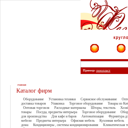
Фирмы
Сайты
Пример:
пенопласт
главная
Каталог фирм
Оборудование
Установка техники
Сервисное обслуживание
Опт
доставка товаров
Упаковка
Торговое оборудование
Товары из Ки
Оптовая торговля
Расходные материалы
Шторы, текстиль
Хозя
товары
Посуда, предметы интерьера
Торговое оборудование
Обор
для производства
Для кафе и баров
Автоматизация
Фурнитура д
мебели
Предметы интерьера
Офисная мебель
Кухонная мебель
дома
Кондиционеры , системы кондиционирования
Климатическая т