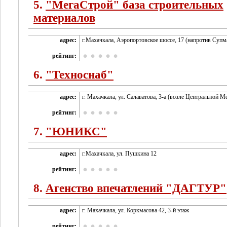
5.
"МегаСтрой" база строительных
материалов
адрес:
г.Махачкала, Аэропортовское шоссе, 17 (напротив Супм
рейтинг:
6.
"Техноснаб"
адрес:
г. Махачкала, ул. Салаватова, 3-а (возле Центральной М
рейтинг:
7.
"ЮНИКС"
адрес:
г.Махачкала, ул. Пушкина 12
рейтинг:
8.
Агенство впечатлений "ДАГТУР"
адрес:
г. Махачкала, ул. Коркмасова 42, 3-й этаж
рейтинг: