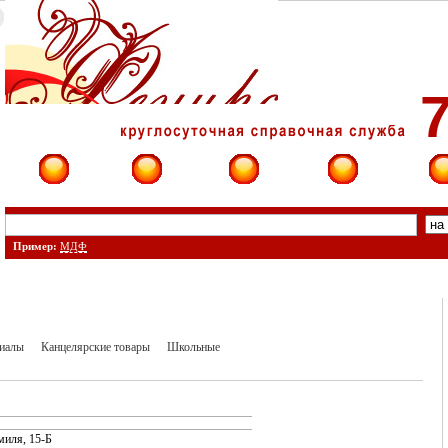
7
Фирмы
Сайты
О фирме
Форум
Конт
Пример:
МДФ
риалы
Канцелярские товары
Школьные
миля, 15-Б