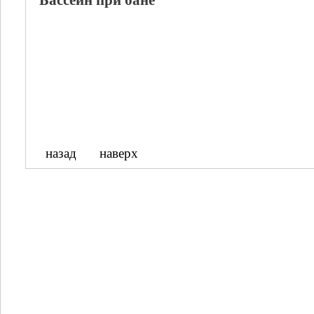
Бассейн при бане
назад
наверх