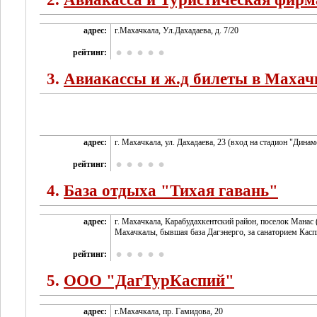
адрес:
г.Махачкала, Ул.Дахадаева, д. 7/20
рейтинг:
3.
Авиакассы и ж.д билеты в Махач
адрес:
г. Махачкала, ул. Дахадаева, 23 (вход на стадион "Динам
рейтинг:
4.
База отдыха "Тихая гавань"
адрес:
г. Махачкала, Карабудахкентский район, поселок Манас 
Махачкалы, бывшая база Дагэнерго, за санаторием Касп
рейтинг:
5.
ООО "ДагТурКаспий"
адрес:
г.Махачкала, пр. Гамидова, 20