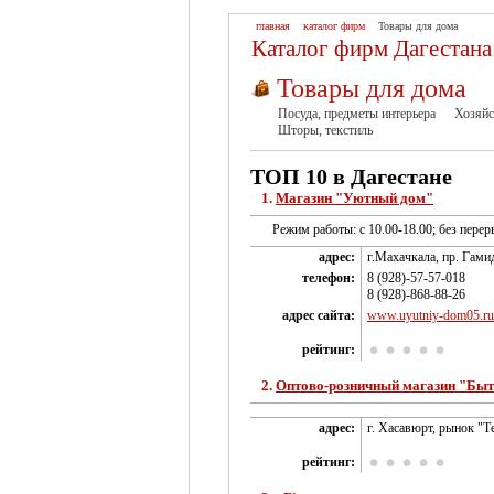
главная
каталог фирм
Товары для дома
Каталог фирм Дагестана
Товары для дома
Посуда, предметы интерьера
Хозяйс
Шторы, текстиль
ТОП 10 в Дагестане
1.
Магазин "Уютный дом"
Режим работы: с 10.00-18.00; без перер
адрес:
г.Махачкала, пр. Гами
телефон:
8 (928)-57-57-018
8 (928)-868-88-26
адрес сайта:
www.uyutniy-dom05.ru 
рейтинг:
2.
Оптово-розничный магазин "Быт
адрес:
г. Хасавюрт, рынок "Т
рейтинг: