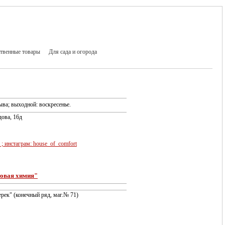
твенные товары
Для сада и огорода
ыва; выходной: воскресенье.
дова, 16д
; инстаграм: house_of_comfort
овая химия"
ерек" (конечный ряд, маг.№ 71)