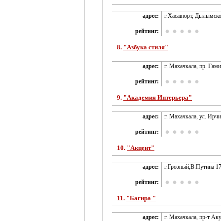
адрес:
г.Хасавюрт, Дылымско
рейтинг:
8.
"Азбука стиля"
адрес:
г. Махачкала, пр. Гами
рейтинг:
9.
"Академия Интерьера"
адрес:
г. Махачкала, ул. Ирчи
рейтинг:
10.
"Акцент"
адрес:
г.Грозный,В.Путина 1
рейтинг:
11.
"Багира "
адрес:
г. Махачкала, пр-т Аку