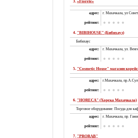
3.
«Fiorete»
адрес:
г. Махачкала, ул Сове
рейтинг:
4.
"BIBIHOUSE" (Бибихауз)
Бибихаус
адрес:
г. Махачкала, ул. Венг
рейтинг:
5.
"Cosmetic House" магазин корей
адрес:
г.Махачкала, пр.А.Сул
рейтинг:
6.
"HORECA" (Хорека Махачкала)
Торговое оборудование. Посуда для каф
адрес:
г. Махачкала, пр. Гами
рейтинг:
7.
"PRORAB"