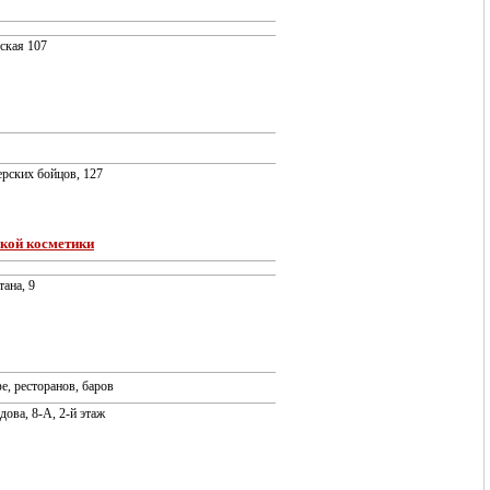
тская 107
ерских бойцов, 127
ской косметики
тана, 9
е, ресторанов, баров
дова, 8-А, 2-й этаж