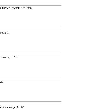
е кольцо, рынок Юг-Снаб
дова, 1
 Казака, 18 "к"
7-б
шинского, д. 32 "б"