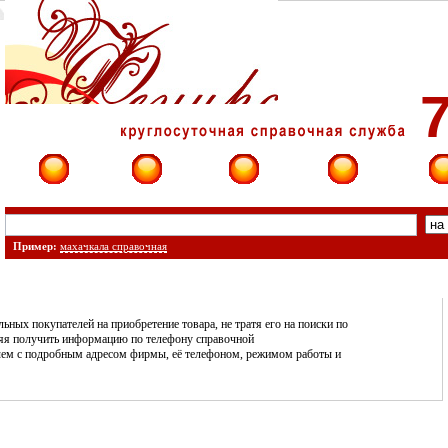
7
Фирмы
Сайты
О фирме
Форум
Конт
Пример:
махачкала справочная
ных покупателей на приобретение товара, не тратя его на поиски по
ляя получить информацию по телефону справочной
ричем с подробным адресом фирмы, её телефоном, режимом работы и