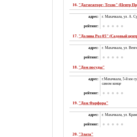
16.
"Дагмежторг- Техно" (Центр П
адрес:
г. Махачкала, ул. А. С
рейтинг:
17.
"Долина Роз 05" (Садовый цент
адрес:
г. Махачкала, ул. Венг
рейтинг:
18.
"Дом посуды"
адрес:
г.Махачкала, 5-й км с
самом конце
рейтинг:
19.
"Дом Фарфора"
адрес:
г. Махачкала, ул. Крам
рейтинг:
20.
"Злата"