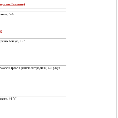
родажи Станков)
ултана, 5-А
р)
ерских бойцов, 127
улакской трассы, рынок Загородный, 4-й ряд в
ского, 44 "а"