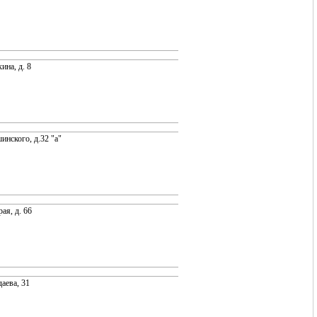
ина, д. 8
инского, д.32 "а"
ая, д. 66
даева, 31