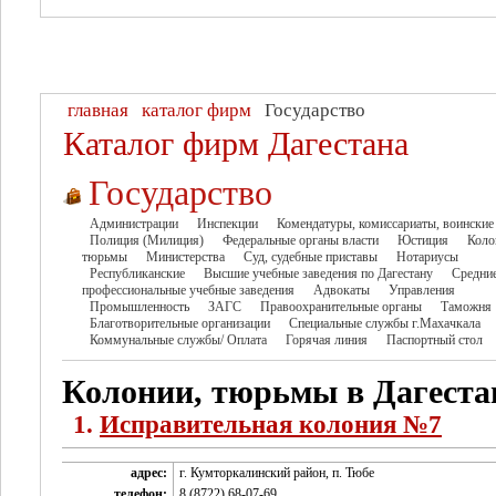
главная
каталог фирм
Государство
Каталог фирм Дагестана
Государство
Администрации
Инспекции
Комендатуры, комиссариаты, воинские
Полиция (Милиция)
Федеральные органы власти
Юстиция
Коло
тюрьмы
Министерства
Суд, судебные приставы
Нотариусы
Республиканские
Высшие учебные заведения по Дагестану
Средни
профессиональные учебные заведения
Адвокаты
Управления
Промышленность
ЗАГС
Правоохранительные органы
Таможня
Благотворительные организации
Специальные службы г.Махачкала
Коммунальные службы/ Оплата
Горячая линия
Паспортный стол
Колонии, тюрьмы в Дагеста
1.
Исправительная колония №7
адрес:
г. Кумторкалинский район, п. Тюбе
телефон:
8 (8722) 68-07-69