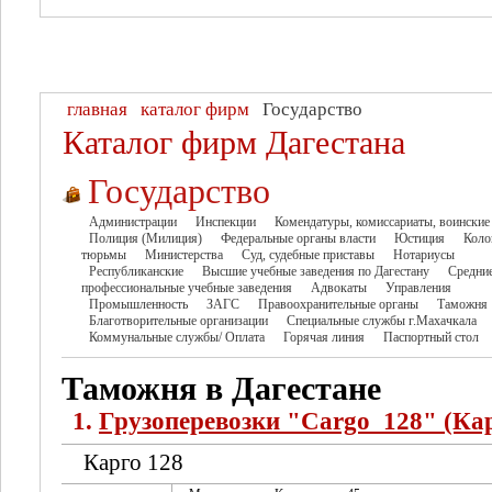
главная
каталог фирм
Государство
Каталог фирм Дагестана
Государство
Администрации
Инспекции
Комендатуры, комиссариаты, воинские
Полиция (Милиция)
Федеральные органы власти
Юстиция
Коло
тюрьмы
Министерства
Суд, судебные приставы
Нотариусы
Республиканские
Высшие учебные заведения по Дагестану
Средни
профессиональные учебные заведения
Адвокаты
Управления
Промышленность
ЗАГС
Правоохранительные органы
Таможня
Благотворительные организации
Специальные службы г.Махачкала
Коммунальные службы/ Оплата
Горячая линия
Паспортный стол
Таможня в Дагестане
1.
Грузоперевозки "Cargo_128" (Ка
Карго 128