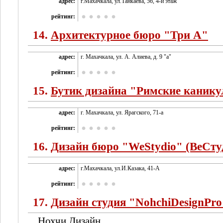
адрес:
г.Махачкала, ул.Танкаева, 56, 4-й этаж
рейтинг:
14.
Архитектурное бюро "Три А"
адрес:
г. Махачкала, ул. А. Алиева, д. 9 "а"
рейтинг:
15.
Бутик дизайна "Римские каник
адрес:
г. Махачкала, ул. Ярагского, 71-а
рейтинг:
16.
Дизайн бюро "WeStydio" (ВеСту
адрес:
г.Махачкала, ул.И.Казака, 41-А
рейтинг:
17.
Дизайн студия "NohchiDesignPro
Нохчи Дизайн