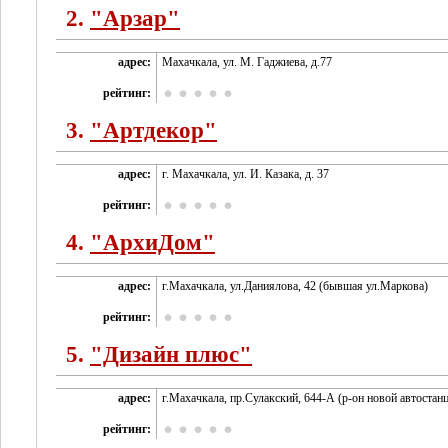
2.
"Арзар"
адрес:
Махачкала, ул. М. Гаджиева, д.77
рейтинг:
3.
"Артдекор"
адрес:
г. Махачкала, ул. И. Казака, д. 37
рейтинг:
4.
"АрхиДом"
адрес:
г.Махачкала, ул.Даниялова, 42 (бывшая ул.Маркова)
рейтинг:
5.
"Дизайн плюс"
адрес:
г.Махачкала, пр.Сулакский, 644-А (р-он новой автостан
рейтинг: