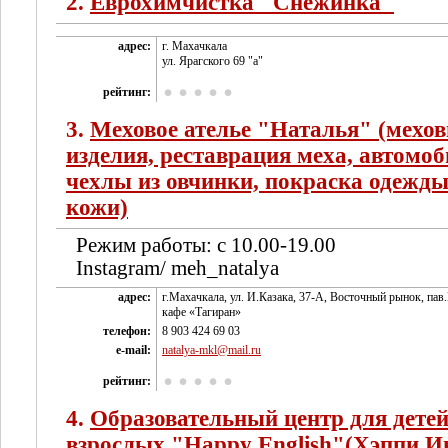
2.
Еврохимчистка "Снежинка"
адрес:
г. Махачкала
ул. Ярагского 69 "а"
рейтинг:
3.
Меховое ателье "Наталья" (мехо
изделия, реставрация меха, автомо
чехлы из овчинки, покраска одежды
кожи)
Режим работы: с 10.00-19.00
Instagram/ meh_natalya
адрес:
г.Махачкала, ул. И.Казака, 37-А, Восточный рынок, пав
кафе «Тагиран»
телефон:
8 903 424 69 03
e-mail:
natalya-mkl@mail.ru
рейтинг:
4.
Образовательный центр для детей
взрослых "Happy English"(Хэппи И