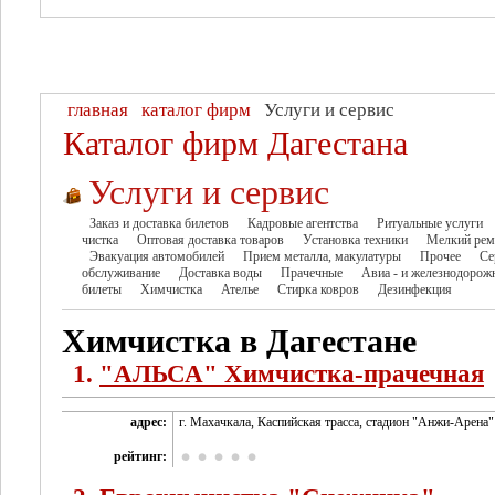
главная
каталог фирм
Услуги и сервис
Каталог фирм Дагестана
Услуги и сервис
Заказ и доставка билетов
Кадровые агентства
Ритуальные услуги
чистка
Оптовая доставка товаров
Установка техники
Мелкий рем
Эвакуация автомобилей
Прием металла, макулатуры
Прочее
Се
обслуживание
Доставка воды
Прачечные
Авиа - и железнодорож
билеты
Химчистка
Ателье
Стирка ковров
Дезинфекция
Химчистка в Дагестане
1.
"АЛЬСА" Химчистка-прачечная
адрес:
г. Махачкала, Каспийская трасса, стадион "Анжи-Арена"
рейтинг: