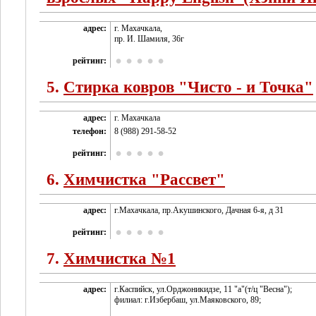
адрес:
г. Махачкала,
пр. И. Шамиля, 36г
рейтинг:
5.
Стирка ковров "Чисто - и Точка"
адрес:
г. Махачкала
телефон:
8 (988) 291-58-52
рейтинг:
6.
Химчистка "Рассвет"
адрес:
г.Махачкала, пр.Акушинского, Дачная 6-я, д 31
рейтинг:
7.
Химчистка №1
адрес:
г.Каспийск, ул.Орджоникидзе, 11 "а"(т/ц "Весна");
филиал: г.Избербаш, ул.Маяковского, 89;