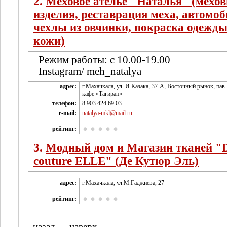
2.
Меховое ателье "Наталья" (мехо
изделия, реставрация меха, автомо
чехлы из овчинки, покраска одежды
кожи)
Режим работы: с 10.00-19.00
Instagram/ meh_natalya
адрес:
г.Махачкала, ул. И.Казака, 37-А, Восточный рынок, пав
кафе «Тагиран»
телефон:
8 903 424 69 03
e-mail:
natalya-mkl@mail.ru
рейтинг:
3.
Модный дом и Магазин тканей "
couture ELLE" (Де Кутюр Эль)
адрес:
г.Махачкала, ул.М.Гаджиева, 27
рейтинг:
назад
наверх