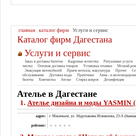
главная
каталог фирм
Услуги и сервис
Каталог фирм Дагестана
Услуги и сервис
Заказ и доставка билетов
Кадровые агентства
Ритуальные услуги
чистка
Оптовая доставка товаров
Установка техники
Мелкий рем
Эвакуация автомобилей
Прием металла, макулатуры
Прочее
Се
обслуживание
Доставка воды
Прачечные
Авиа - и железнодорож
билеты
Химчистка
Ателье
Стирка ковров
Дезинфекция
Ателье в Дагестане
1.
Ателье дизайна и моды YASMIN 
адрес:
г. Махачкале, ул. Абдулхакима Исмаилова, 23-А (бывшая
рейтинг: